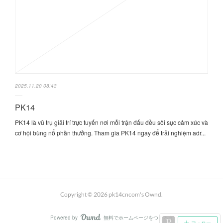
2025.11.20 08:43
PK14
PK14 là vũ trụ giải trí trực tuyến nơi mỗi trận đấu đều sôi sục cảm xúc và
cơ hội bùng nổ phần thưởng. Tham gia PK14 ngay để trải nghiệm adr...
Copyright ©
2026
pk14cncom's Ownd
.
Powered by
無料でホームページをつくろう
AmebaOwnd